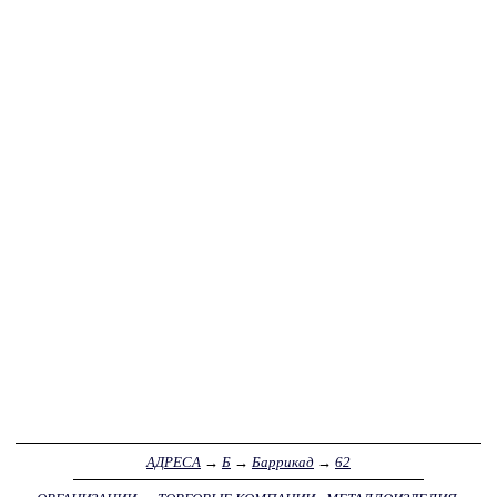
АДРЕСА
→
Б
→
Баррикад
→
62