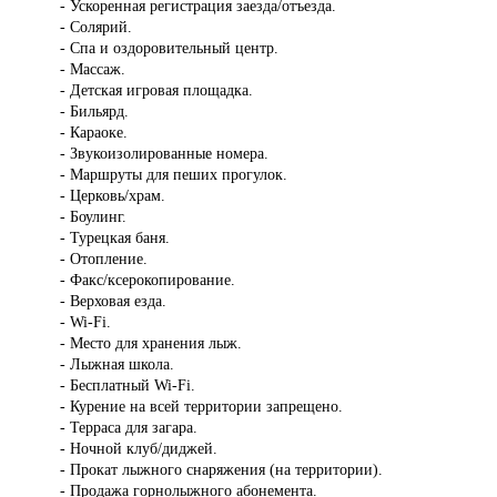
- Ускоренная регистрация заезда/отъезда.
- Солярий.
- Спа и оздоровительный центр.
- Массаж.
- Детская игровая площадка.
- Бильярд.
- Караоке.
- Звукоизолированные номера.
- Маршруты для пеших прогулок.
- Церковь/храм.
- Боулинг.
- Турецкая баня.
- Отопление.
- Факс/ксерокопирование.
- Верховая езда.
- Wi-Fi.
- Место для хранения лыж.
- Лыжная школа.
- Бесплатный Wi-Fi.
- Курение на всей территории запрещено.
- Терраса для загара.
- Ночной клуб/диджей.
- Прокат лыжного снаряжения (на территории).
- Продажа горнолыжного абонемента.