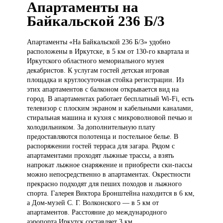
Апартаменты на
Байкальской 236 Б/3
Апартаменты «На
Байкальской 236 Б/3» удобно
расположены в Иркутске, в 5 км от 130-го квартала и
Иркутского областного мемориального музея
декабристов. К услугам гостей детская игровая
площадка и круглосуточная стойка регистрации. Из
этих апартаментов с балконом открывается вид на
город. В апартаментах работает бесплатный Wi-Fi, есть
телевизор с плоским экраном и кабельными каналами,
стиральная машина и кухня с микроволновой печью и
холодильником. За дополнительную плату
предоставляются полотенца и постельное белье. В
распоряжении гостей терраса для загара. Рядом с
апартаментами проходят лыжные трассы, а взять
напрокат лыжное снаряжение и приобрести ски-пассы
можно непосредственно в апартаментах. Окрестности
прекрасно подходят для пеших походов и лыжного
спорта. Галерея Виктора Бронштейна находится в 6 км,
а Дом-музей С. Г. Волконского — в 5 км от
апартаментов. Расстояние до международного
аэропорта Иркутск составляет 3 км.