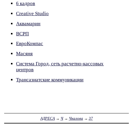
6 кадров
Creative Studio
Аквамарин
ВСРП
ЕвроКомпас
Масяня
Система Город, сеть расчетно-кассовых
центров
Трансазиатские коммуникации
АДРЕСА
→
Ч
→
Чкалова
→
37