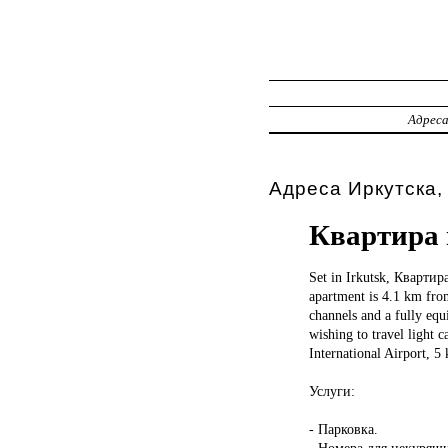
Адрес
Адреса Иркутска,
Квартира 
Set in
Irkutsk, Квартир
apartment is 4.1 km from
channels and a fully equ
wishing to travel light 
International Airport, 
Услуги:
- Парковка.
- Номера для некурящ