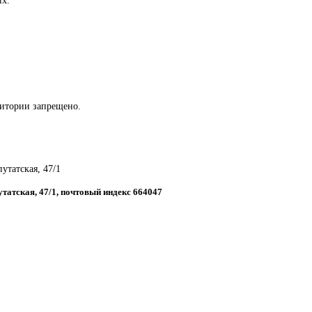
ритории запрещено.
путатская, 47/1
путатская, 47/1, почтовый индекс 664047