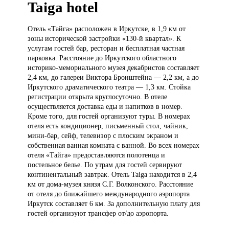
Taiga hotel
Отель «Тайга»
расположен в Иркутске, в 1,9 км от
зоны исторической застройки «130-й квартал». К
услугам гостей бар, ресторан и бесплатная частная
парковка. Расстояние до Иркутского областного
историко-мемориального музея декабристов составляет
2,4 км, до галереи Виктора Бронштейна — 2,2 км, а до
Иркутского драматического театра — 1,3 км. Стойка
регистрации открыта круглосуточно. В отеле
осуществляется доставка еды и напитков в номер.
Кроме того, для гостей организуют туры. В номерах
отеля есть кондиционер, письменный стол, чайник,
мини-бар, сейф, телевизор с плоским экраном и
собственная ванная комната с ванной. Во всех номерах
отеля «Тайга» предоставляются полотенца и
постельное белье. По утрам для гостей сервируют
континентальный завтрак. Отель Taiga находится в 2,4
км от дома-музея князя С.Г. Волконского. Расстояние
от отеля до ближайшего международного аэропорта
Иркутск составляет 6 км. За дополнительную плату для
гостей организуют трансфер от/до аэропорта.