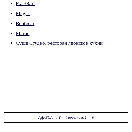
Fiat38.ru
Magas
Rentacar
Магас
Суши Студио, ресторан японской кухни
АДРЕСА
→
Т
→
Терешковой
→
6