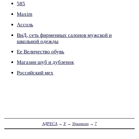
585
Maxim
Ассоль
ВиД, сеть фирменных салонов мужской и
школьной одежды
Ее Величество обувь
Магазин шуб и дубленок
Российский мех
АДРЕСА
→
У
→
Урицкого
→
7