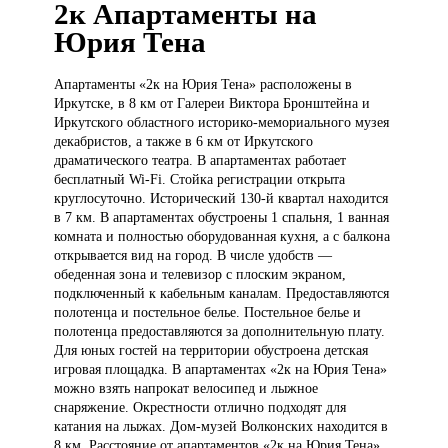
2к Апартаменты на
Юрия Тена
Апартаменты «2к
на Юрия Тена» расположены в
Иркутске, в 8 км от Галереи Виктора Бронштейна и
Иркутского областного историко-мемориального музея
декабристов, а также в 6 км от Иркутского
драматического театра. В апартаментах работает
бесплатный Wi-Fi. Стойка регистрации открыта
круглосуточно. Исторический 130-й квартал находится
в 7 км. В апартаментах обустроены 1 спальня, 1 ванная
комната и полностью оборудованная кухня, а с балкона
открывается вид на город. В числе удобств —
обеденная зона и телевизор с плоским экраном,
подключенный к кабельным каналам. Предоставляются
полотенца и постельное белье. Постельное белье и
полотенца предоставляются за дополнительную плату.
Для юных гостей на территории обустроена детская
игровая площадка. В апартаментах «2к на Юрия Тена»
можно взять напрокат велосипед и лыжное
снаряжение. Окрестности отлично подходят для
катания на лыжах. Дом-музей Волконских находится в
8 км. Расстояние от апартаментов «2к на Юрия Тена»