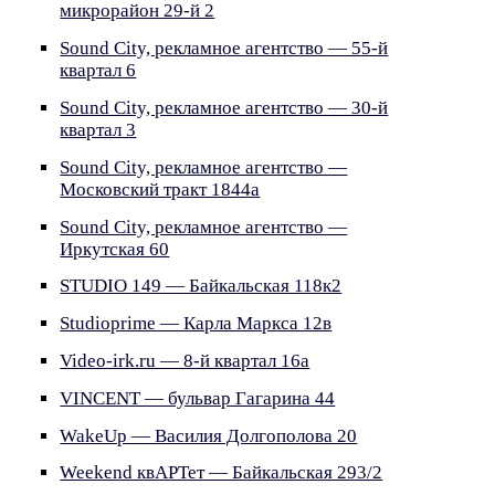
микрорайон 29-й 2
Sound City, рекламное агентство — 55-й
квартал 6
Sound City, рекламное агентство — 30-й
квартал 3
Sound City, рекламное агентство —
Московский тракт 1844а
Sound City, рекламное агентство —
Иркутская 60
STUDIO 149 — Байкальская 118к2
Studioprime — Карла Маркса 12в
Video-irk.ru — 8-й квартал 16а
VINCENT — бульвар Гагарина 44
WakeUp — Василия Долгополова 20
Weekend квАРТет — Байкальская 293/2