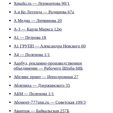
Xmaiki.ru — Лермонтова 90/1
А и Ко Легенда — Радищева 67а
А Медиа — Литвинова 20
А-3 — Карла Маркса 12ю
А1 — Петрова 18
А1 ГРУПП — Александра Невского 60
А4 — Поленова 1/1
Аарбуз, рекламно-производственное
объединение — Рабочего Штаба 68Б
Абеликс принт — Ипподромная 27
Аблепиха — Дзержинского 35
АБМ — Поленова 1/1
Абонент-777sms.ru — Советская 109/3
Авантаж — Байкальская 257Б