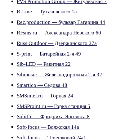
PVS Promotion Group — Жигулёвская 7
R-Line — Тухачевского 1а
Rec.production — бульвар Гагарина 44
RFsms.ru — Александра Невского 60
Russ Outdoor — Дзержинского 27а
S-print — Батарейная 2-я 49
Sib-LED — Ракитная 22
Sibmusic — Железнодорожная 2-я 32
Smartico — Седова 48
SMSintel.ru — Горная 24
SMSProint.ru — Горка станция 5
Sobit`e — Фридриха Энгельса 8
Soft-focus — Волжская 14а
Soft-focus — Терешковой 24/1