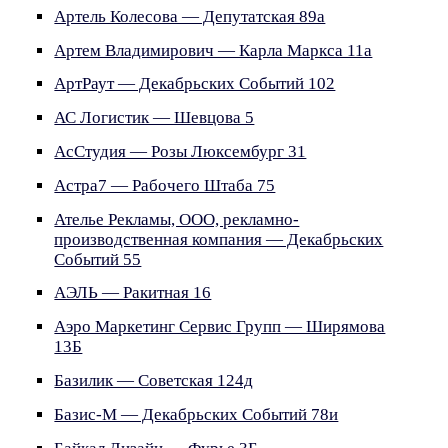
Артель Колесова — Депутатская 89а
Артем Владимирович — Карла Маркса 11а
АртРаут — Декабрьских Событий 102
АС Логистик — Шевцова 5
АсСтудия — Розы Люксембург 31
Астра7 — Рабочего Штаба 75
Ателье Рекламы, ООО, рекламно-
производственная компания — Декабрьских
Событий 55
АЭЛЬ — Ракитная 16
Аэро Маркетинг Сервис Групп — Ширямова
13Б
Базилик — Советская 124д
Базис-М — Декабрьских Событий 78и