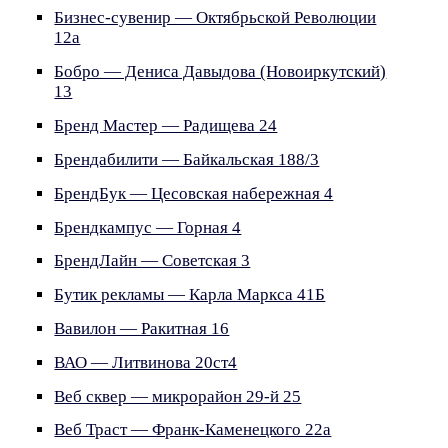
Бизнес-сувенир — Октябрьской Революции
12а
Бобро — Дениса Давыдова (Новоиркутский)
13
Бренд Мастер — Радищева 24
Брендабилити — Байкальская 188/3
БрендБук — Цесовская набережная 4
Брендкампус — Горная 4
БрендЛайн — Советская 3
Бутик рекламы — Карла Маркса 41Б
Вавилон — Ракитная 16
ВАО — Литвинова 20ст4
Веб сквер — микрорайон 29-й 25
Веб Траст — Франк-Каменецкого 22а