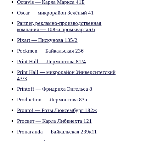
Octavis — Карла Маркса 41Б
Oscar — микрорайон Зелёный 41
Partner, рекламно-производственная
компания — 108-й промквартал 6
Pixart — Пискунова 135/2
Pockmen — Байкальская 236
Print Hall — Лермонтова 81/4
Print Hall — микрорайон Университетский
43/3
Printoff — Фридриха Энгельса 8
Production — Лермонтова 83а
Pronto! — Розы Люксембург 182ж
Proсвет — Карла Либкнехта 121
Prопаганdа — Байкальская 239к11