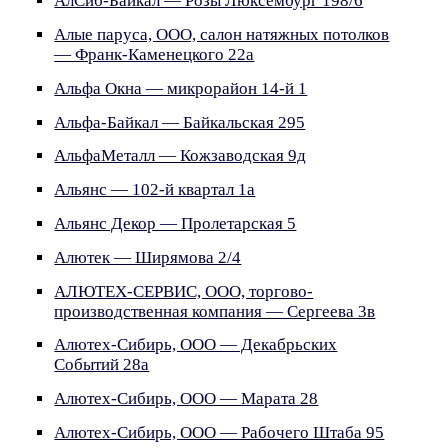
АлСиб-Байкал — Розы Люксембург 198/6
Алые паруса, ООО, салон натяжных потолков
— Франк-Каменецкого 22а
Альфа Окна — микрорайон 14-й 1
Альфа-Байкал — Байкальская 295
АльфаМеталл — Кожзаводская 9д
Альянс — 102-й квартал 1а
Альянс Декор — Пролетарская 5
Алютек — Ширямова 2/4
АЛЮТЕХ-СЕРВИС, ООО, торгово-
производственная компания — Сергеева 3в
Алютех-Сибирь, ООО — Декабрьских
Событий 28а
Алютех-Сибирь, ООО — Марата 28
Алютех-Сибирь, ООО — Рабочего Штаба 95