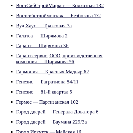
ВостСибСтройМаркет — Колхозная 132
Востсибстроймонтаж — Безбокова 7/2
Вуд Хаус — Трактовая 7а
Галатеа — Ширямова 2
Гарант — Ширямова 36
Гарант сервис, ООО, производственная
компания — Ширямова 56
Гармония — Красных Мадьяр 62
Генезис — Багратиона 54/11
Генезис — 81-й квартал 5
Гермес — Партизанская 102
Город дверей — Генерала Доватора 6
Город дверей — Баумана 229/3а
Город Иркутск — Майская 16