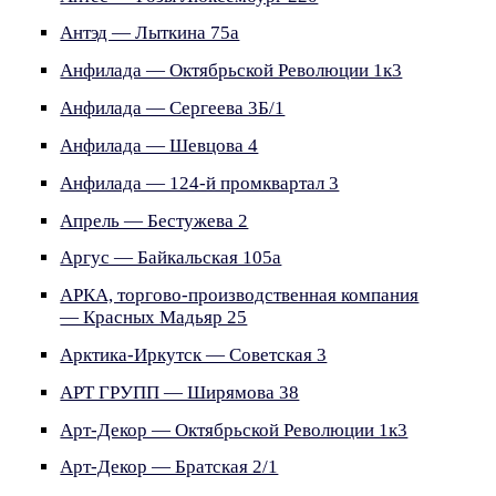
Антэд — Лыткина 75а
Анфилада — Октябрьской Революции 1к3
Анфилада — Сергеева 3Б/1
Анфилада — Шевцова 4
Анфилада — 124-й промквартал 3
Апрель — Бестужева 2
Аргус — Байкальская 105а
АРКА, торгово-производственная компания
— Красных Мадьяр 25
Арктика-Иркутск — Советская 3
АРТ ГРУПП — Ширямова 38
Арт-Декор — Октябрьской Революции 1к3
Арт-Декор — Братская 2/1