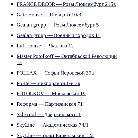
FRANCE DECOR — Розы Люксембург 215в
Gate House — Шевцова 10/3
Gealan grupp — Розы Люксембург 5
Gealan grupp — Военный городок 11
Luft House — Чкалова 12
Master Potolkoff — Октябрьской Революции
1а
POLLAX — Софьи Перовской 39а
PoRte — микрорайон 1-й 7в
POTOLKOV — Московская 19
Reформа — Партизанская 71
Sale roof — Дзержинского 1
SkyLine — Академическая 74/1
SkyLine — тракт Байкальский 12а