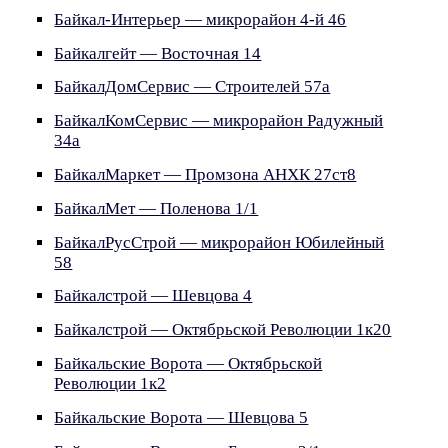
Байкал-Интерьер — микрорайон 4-й 46
Байкалгейт — Восточная 14
БайкалДомСервис — Строителей 57а
БайкалКомСервис — микрорайон Радужный
34а
БайкалМаркет — Промзона АНХК 27ст8
БайкалМет — Поленова 1/1
БайкалРусСтрой — микрорайон Юбилейный
58
Байкалстрой — Шевцова 4
Байкалстрой — Октябрьской Революции 1к20
Байкальские Ворота — Октябрьской
Революции 1к2
Байкальские Ворота — Шевцова 5