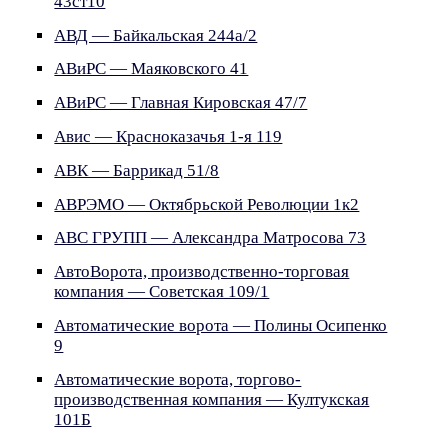
43ст10
АВД — Байкальская 244а/2
АВиРС — Маяковского 41
АВиРС — Главная Кировская 47/7
Авис — Красноказачья 1-я 119
АВК — Баррикад 51/8
АВРЭМО — Октябрьской Революции 1к2
АВС ГРУПП — Александра Матросова 73
АвтоВорота, производственно-торговая
компания — Советская 109/1
Автоматические ворота — Полины Осипенко
9
Автоматические ворота, торгово-
производственная компания — Култукская
101Б