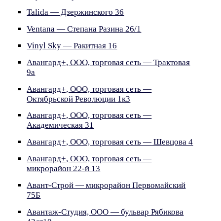
Talida — Дзержинского 36
Ventana — Степана Разина 26/1
Vinyl Sky — Ракитная 16
Авангард+, ООО, торговая сеть — Трактовая
9а
Авангард+, ООО, торговая сеть —
Октябрьской Революции 1к3
Авангард+, ООО, торговая сеть —
Академическая 31
Авангард+, ООО, торговая сеть — Шевцова 4
Авангард+, ООО, торговая сеть —
микрорайон 22-й 13
Авант-Строй — микрорайон Первомайский
75Б
Авантаж-Студия, ООО — бульвар Рябикова