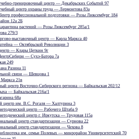
учебно-тренировочный центр — Декабрьских Событий 97
чебный центр охраны труда — Лермонтова 83а
Центр профессиональной подготовки — Розы Люксембург 184
айон 12а 2Б
карантина растений — Розы Люксембург 285а/1
ва 279/3
оргово-выставочный центр — Карла Маркса 40
штейна — Октябрьской Революции 3
ентр — Клары Цеткин 9г
нтрСибири — Сухэ-Батора 7а
кая 249
ана Разина 11
льной связи — Шевцова 1
 Маркса 21в
ный центр Восточно-Сибирского региона — Байкальская 202/12
ыха — Байкальская 216а/1
агарина 68а
й центр им. В.С. Рогаля — Халтурина 3
методический центр — Рабочего Штаба 9
етодический центр г. Иркутска — Трудовая 115а
ональный центр стандартизации — Сурнова 22
ональный центр стандартизации — Чехова 8
иблиотека им. семьи Полевых — микрорайон Университетский 70
оголя 35