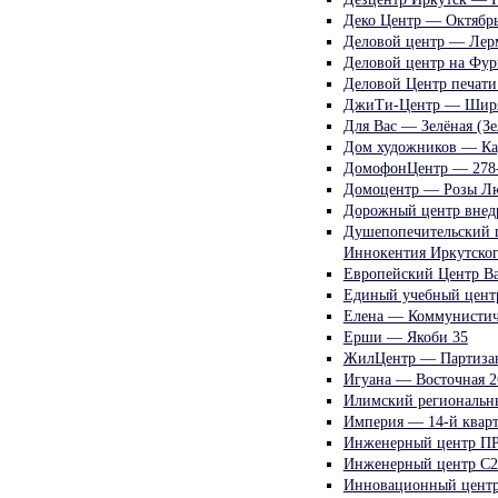
Деко Центр — Октябр
Деловой центр — Лерм
Деловой центр на Фур
Деловой Центр печати
ДжиТи-Центр — Ширя
Для Вас — Зелёная (Зе
Дом художников — Ка
ДомофонЦентр — 278-
Домоцентр — Розы Лю
Дорожный центр внед
Душепопечительский п
Иннокентия Иркутског
Европейский Центр Ва
Единый учебный цент
Елена — Коммунистич
Ерши — Якоби 35
ЖилЦентр — Партизан
Игуана — Восточная 2
Илимский региональны
Империя — 14-й кварт
Инженерный центр П
Инженерный центр С2
Инновационный центр