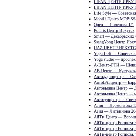
LIFAN ЦЕНТР ИРКУТС
LIFAN ЦЕНТР ИРКУТСК
Life Style — Советская
Mobil1 Центр MOBiSSa
Open — Поленова 1/1
Polaris Центр Иркутск
Smart — Декабрьских
SsangYong Центр Ирку
UAZ ЦЕНТР ИРКУТСК 
Yoga Loft — Советская
Yoga studio — проспе
А-Центр-РТИ — Шевц
АВ-Центр — Култукска
Автоаудиоцентр — Ок
АвтоВАЗцентр — Барр
Автовышка Центр — Д
Автовышка Центр — м
Автотурцентр — Светл
Азия — Лермонтова 1
Азия — Литвинова 20
АйТи Центр — Ворош
АйТи-центр Formoza, 
АйТи-центр Formoza, 
АйТи-центр Formoza, 