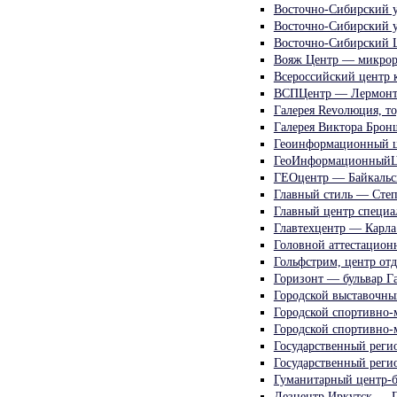
Восточно-Сибирский 
Восточно-Сибирский у
Восточно-Сибирский 
Вояж Центр — микрор
Всероссийский центр 
ВСПЦентр — Лермонто
Галерея Rеvолюция, т
Галерея Виктора Брон
Геоинформационный ц
ГеоИнформационныйЦе
ГЕОцентр — Байкальс
Главный стиль — Степ
Главный центр специа
Главтехцентр — Карла
Головной аттестацион
Гольфстрим, центр отд
Горизонт — бульвар Г
Городской выставочны
Городской спортивно-
Городской спортивно-м
Государственный реги
Государственный реги
Гуманитарный центр-б
Дезцентр Иркутск — Г