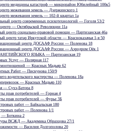
 центр медицины катастроф — микрорайон Юбилейный 100к5
центр межевания земель — Дзержинского 1
центр межевания земель — 102-й квартал 1а
льный центр современных психотехнологий — Гоголя 53/2
 центр — Октябрьской Революции 11а
ый центр социально-правовой помощи — Партизанская 46а
й центр татар Иркутской области — Красноказачья 1-я 50
виационный центр ДОСААФ России — Поленова 18
виационный центр ДОСААФ России — Аэродром Оёк 1
НГЛИЙСКОГО ЯЗЫКА — Партизанская 19
вых Услуг — Полярная 117
имоотношений — Красных Мадьяр 62
тных Работ — Пискунова 150/9
его водительского мастерства — Поленова 18а
оперевозок — Красных Мадьяр 110
я — Сухэ-Батора 8
ты прав потребителей — Горная 4
ты прав потребителей — Фурье 3Б
стровых работ — Байкальская 180
стровых работ — Поленова 1/1
 — Боткина 2
ьтуры ВСЖД — Академика Образцова 27/1
вижимости — Василия Долгополова 20