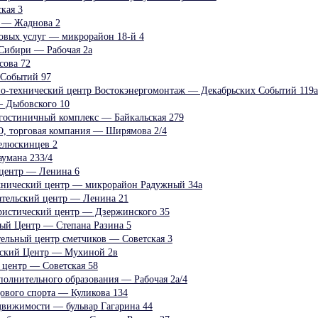
кая 3
р — Жаднова 2
овых услуг — микрорайон 18-й 4
Сибири — Рабочая 2а
ова 72
 Событий 97
о-технический центр Востокэнергомонтаж — Декабрьских Событий 119а
— Дыбовского 10
 гостиничный комплекс — Байкальская 279
, торговая компания — Ширямова 2/4
елюскинцев 2
аумана 233/4
 центр — Ленина 6
хнический центр — микрорайон Радужный 34а
ательский центр — Ленина 21
ристический центр — Дзержинского 35
ый Центр — Степана Разина 5
тельный центр сметчиков — Советская 3
рский Центр — Мухиной 2в
 центр — Советская 58
полнительного образования — Рабочая 2а/4
дового спорта — Куликова 134
движимости — бульвар Гагарина 44