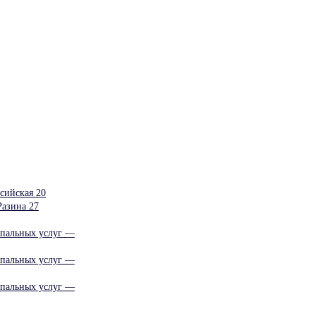
сийская 20
азина 27
ипальных услуг —
ипальных услуг —
ипальных услуг —