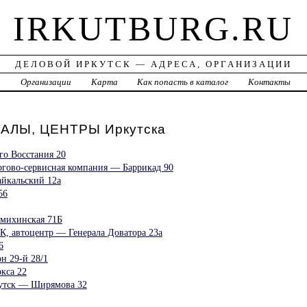
IRKUTBURG.RU
ДЕЛОВОЙ ИРКУТСК — АДРЕСА, ОРГАНИЗАЦИИ
а
Организации
Карта
Как попасть в каталог
Контакты
ЛЫ, ЦЕНТРЫ Иркутска
го Восстания 20
гово-сервисная компания — Баррикад 90
Байкальский 12а
56
ьмихинская 71Б
 автоцентр — Генерала Доватора 23а
6
н 29-й 28/1
кса 22
кутск — Ширямова 32