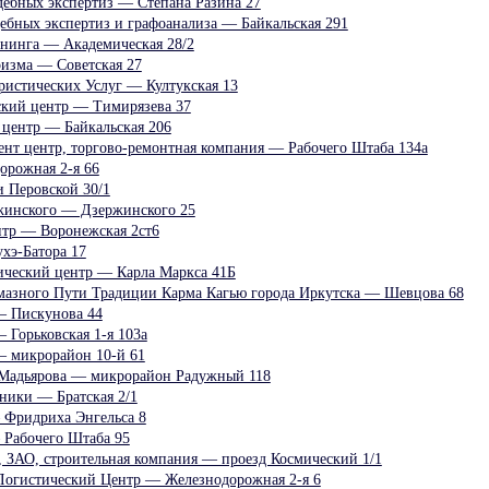
дебных экспертиз — Степана Разина 27
дебных экспертиз и графоанализа — Байкальская 291
енинга — Академическая 28/2
ризма — Советская 27
ристических Услуг — Култукская 13
ский центр — Тимирязева 37
 центр — Байкальская 206
ент центр, торгово-ремонтная компания — Рабочего Штаба 134а
орожная 2-я 66
 Перовской 30/1
жинского — Дзержинского 25
тр — Воронежская 2ст6
хэ-Батора 17
ический центр — Карла Маркса 41Б
мазного Пути Традиции Карма Кагью города Иркутска — Шевцова 68
— Пискунова 44
 Горьковская 1-я 103а
— микрорайон 10-й 61
 Мадьярова — микрорайон Радужный 118
ники — Братская 2/1
 Фридриха Энгельса 8
 Рабочего Штаба 95
, ЗАО, строительная компания — проезд Космический 1/1
Логистический Центр — Железнодорожная 2-я 6