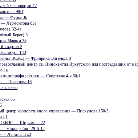
ьской Революции 17
онтова 90/1
ье — Фурье 3Б
 — Лермонтова 83а
мова 32/4а
лёный Берег) 3
рла Маркса 38
й квартал 2
ксембург 180
рения ВСЖД — Фридриха Энгельса 8
равославный центр св. Иннокентия Иркутского для пострадавших от н
о 1а
кцинопрофилактики — Советская 4-я 60/1
р — Поленова 18
еская 65а
ская 85
6
й центр корпоративного управления — Пискунова 150/3
ал 1
РОФИС — Ширямова 22
 — микрорайон 29-й 12
 — Ленина 11к3