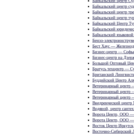
Байкальский центр Су
Байкальский центр су
Байкальский центр тр
Байкальский центр ту
Байкальский Центр Ту
Байкальский юридиче
Байкальский языковой
Бензо-электроинструм
Бест Хаус — Железнод
Бизнес-центр — Софьи
Бизнес-центр на Дзер
Большой Оптовый Цен
Братусь техцентр — Су
Британский Лингвист
Буддийский Центр Ал
Ветеринарный центр 
Ветеринарный центр —
Ветеринарный центр 
Внедренческий центр
Водяной, центр сантех
Ворота Центр, ООО —
Ворота Центр, ООО —
Восток Центр Иркутск
Восточно-Сибирский 