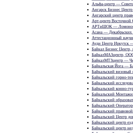
Альфа-центр — Советс
Ангарск Бизнес Цент
Ангарский центр прав
Арт-центр Восточной 
АРТиШОК — Ломонос
Асана — Декабрьских
Аттестационный научн
Ауди Центр Иркутск 
Байкал Бизнес Центр,
БайкалМАЗцентр, ООО
БайкалМТЗцентр — Ч
Байкальская Йога — Б
Байкальский визовый
Байкальский горно-те
Байкальский исследов
Байкальский конно-ту
Байкальский Монтажн
Байкальский образова
Байкальский Операто
Байкальский правовой
Байкальский Центр до
Байкальский центр ез
Байкальский центр не