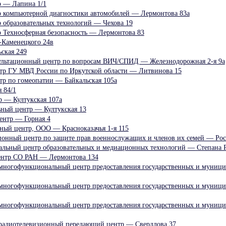
 — Лапина 1/1
 компьютерной диагностики автомобилей — Лермонтова 83а
образовательных технологий — Чехова 19
 Техносферная безопасность — Лермонтова 83
Каменецкого 24в
ская 249
льтационный центр по вопросам ВИЧ/СПИД — Железнодорожная 2-я 9а
р ГУ МВД России по Иркутской области — Литвинова 15
р по гомеопатии — Байкальская 105а
 84/1
р — Култукская 107а
ный центр — Култукская 13
ентр — Горная 4
ный центр, ООО — Красноказачья 1-я 115
онный центр по защите прав военнослужащих и членов их семей — Рос
льный центр образовательных и медиационных технологий — Степана Р
ентр СО РАН — Лермонтова 134
многофункциональный центр предоставления государственных и муниц
многофункциональный центр предоставления государственных и муниц
многофункциональный центр предоставления государственных и муниц
 радиотелевизионный передающий центр — Свердлова 37