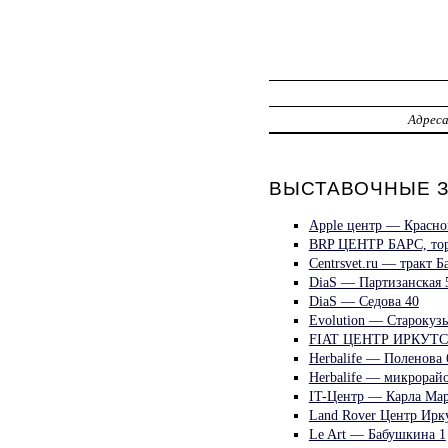
Адрес
ВЫСТАВОЧНЫЕ ЗА
Apple центр — Красно
BRP ЦЕНТР БАРС, тор
Centrsvet.ru — тракт 
DiaS — Партизанская 
DiaS — Седова 40
Evolution — Старокуз
FIAT ЦЕНТР ИРКУТСК,
Herbalife — Поленова 
Herbalife — микрорайо
IT-Центр — Карла Мар
Land Rover Центр Ир
Le Art — Бабушкина 1