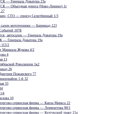
К — Генерала Доватора 23а
 — Объездная дорога (Ново-Ленино) 1г
 27
uto, СТО — проезд Селитбенный 1/3
, салон мототехники — Баррикад 123
 Событий 107Б
тск, автосалон — Генерала Доватора 19а
— Генерала Доватора 19а
 115/2
кт Маршала Жукова 4/2
ова 4
я 13
тябрьской Революции 1к2
икад 26
митрия Пожарского 77
икрорайон 1-й 32
ая 33
34
ст4
илова 10
торгово-сервисная фирма — Карла Маркса 22
торгово-сервисная фирма — Лермонтова 90/1
торгово-сервисная фирма — Култукский тракт 21а